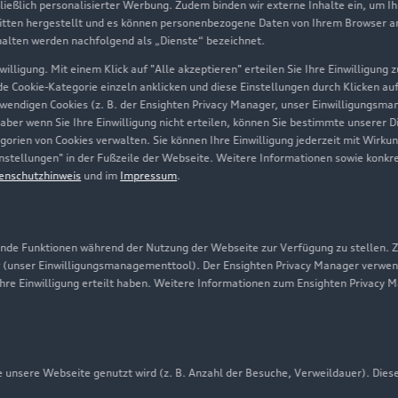
hließlich personalisierter Werbung. Zudem binden wir externe Inhalte ein, um I
tten hergestellt und es können personenbezogene Daten von Ihrem Browser an 
Über Audi
halten werden nachfolgend als „Dienste“ bezeichnet.
illigung. Mit einem Klick auf "Alle akzeptieren" erteilen Sie Ihre Einwilligung
Unternehmen
ede Cookie-Kategorie einzeln anklicken und diese Einstellungen durch Klicken au
twendigen Cookies (z. B. der Ensighten Privacy Manager, unser Einwilligungsma
Karriere
 aber wenn Sie Ihre Einwilligung nicht erteilen, können Sie bestimmte unserer 
orien von Cookies verwalten. Sie können Ihre Einwilligung jederzeit mit Wirku
Investor Relations
-Einstellungen" in der Fußzeile der Webseite. Weitere Informationen sowie ko
enschutzhinweis
und im
Impressum
.
Presse & Media Center
Datenschutz
Audi erleben
de Funktionen während der Nutzung der Webseite zur Verfügung zu stellen. Zu
 (unser Einwilligungsmanagementtool). Der Ensighten Privacy Manager verwen
Newsletter
ihre Einwilligung erteilt haben. Weitere Informationen zum Ensighten Privacy 
unsere Webseite genutzt wird (z. B. Anzahl der Besuche, Verweildauer). Dies