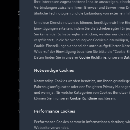
Ihre Interessen zugeschnittene Inhalte anzuzeigen, einsc
Verbindungen zwischen Ihrem Browser und Servern von Dri
Support
ähnliche Technologien und die Einbindung von externen In
Um diese Dienste nutzen zu können, benötigen wir Ihre Einw
Kundenservice
Einwilligungen erteilen, indem Sie die Schieberegler für j
Sie keinen der Schieberegler anklicken, werden nur die no
Händlersuche
verpflichtet, in die Verwendung von Cookies einzuwilligen,
Cookie-Einstellungen anhand der unten aufgeführten Kateg
Audi Code
Widerruf der Einwilligung beachten Sie bitte die "Cookie
Daten finden Sie in unserer
Cookie Richtlinie
, unserem
Dat
Häufige Fragen (FAQ)
Audi Online Beratung
Notwendige Cookies
Online-Terminvereinbarung
Notwendige Cookies werden benötigt, um Ihnen grundlegen
Fahrzeugkonfigurator oder der Ensighten Privacy Manager
Servicekontakt
und wenn ja, für welche Kategorien von Cookies Benutzer 
können Sie in unserer
Cookie Richtlinie
nachlesen.
Bordbuch & Bedienungsanleitungen
Performance Cookies
Verträge kündigen
Performance Cookies sammeln Informationen darüber, wie 
Webseite verwendet.