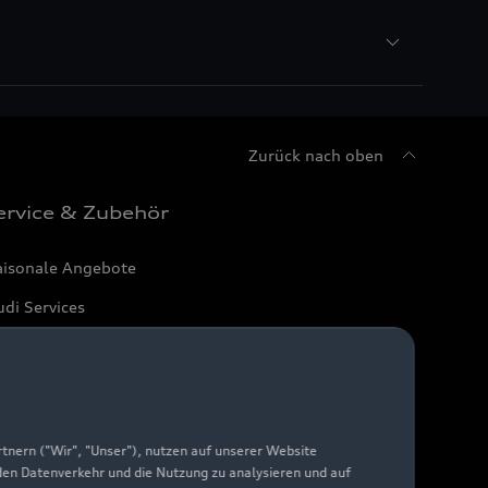
Zurück nach oben
ervice & Zubehör
aisonale Angebote
di Services
arantie
di digital services
yAudi
nern ("Wir", "Unser"), nutzen auf unserer Website
 den Datenverkehr und die Nutzung zu analysieren und auf